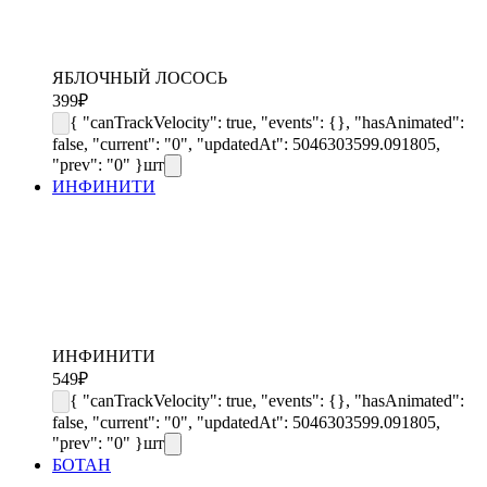
ЯБЛОЧНЫЙ ЛОСОСЬ
399
₽
{ "canTrackVelocity": true, "events": {}, "hasAnimated":
false, "current": "0", "updatedAt": 5046303599.091805,
"prev": "0" }
шт
ИНФИНИТИ
ИНФИНИТИ
549
₽
{ "canTrackVelocity": true, "events": {}, "hasAnimated":
false, "current": "0", "updatedAt": 5046303599.091805,
"prev": "0" }
шт
БОТАН