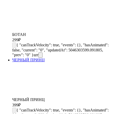
БОТАН
299
₽
{ "canTrackVelocity": true, "events": {}, "hasAnimated":
false, "current": "0", "updatedAt": 5046303599.091805,
"prev": "0" }
шт
ЧЕРНЫЙ ПРИНЦ
ЧЕРНЫЙ ПРИНЦ
399
₽
{ "canTrackVelocity": true, "events": {}, "hasAnimated":