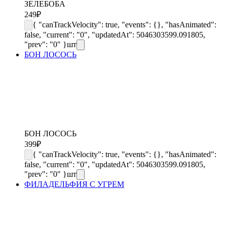
ЗЕЛЕБОБА
249
₽
{ "canTrackVelocity": true, "events": {}, "hasAnimated":
false, "current": "0", "updatedAt": 5046303599.091805,
"prev": "0" }
шт
БОН ЛОСОСЬ
БОН ЛОСОСЬ
399
₽
{ "canTrackVelocity": true, "events": {}, "hasAnimated":
false, "current": "0", "updatedAt": 5046303599.091805,
"prev": "0" }
шт
ФИЛАДЕЛЬФИЯ С УГРЕМ