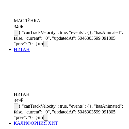
МАСЛЁНКА
349
₽
{ "canTrackVelocity": true, "events": {}, "hasAnimated":
false, "current": "0", "updatedAt": 5046303599.091805,
"prev": "0" }
шт
НИГАН
НИГАН
349
₽
{ "canTrackVelocity": true, "events": {}, "hasAnimated":
false, "current": "0", "updatedAt": 5046303599.091805,
"prev": "0" }
шт
КАЛИФОРНИЯ ХИТ