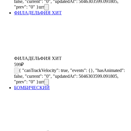
false, "current": "0", "updatedAt": 5046303599.091805,
"prev": "0" }
шт
ФИЛАДЕЛЬФИЯ ХИТ
ФИЛАДЕЛЬФИЯ ХИТ
599
₽
{ "canTrackVelocity": true, "events": {}, "hasAnimated":
false, "current": "0", "updatedAt": 5046303599.091805,
"prev": "0" }
шт
БОМБИЧЕСКИЙ