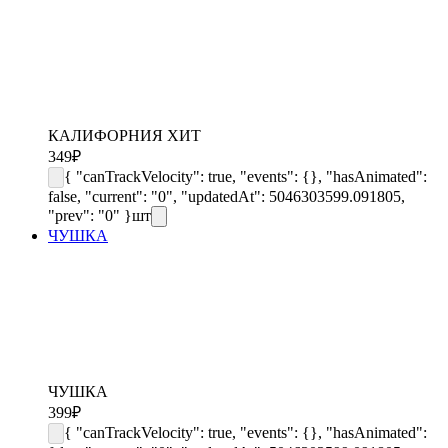
КАЛИФОРНИЯ ХИТ
349
₽
{ "canTrackVelocity": true, "events": {}, "hasAnimated":
false, "current": "0", "updatedAt": 5046303599.091805,
"prev": "0" }
шт
ЧУШКА
ЧУШКА
399
₽
{ "canTrackVelocity": true, "events": {}, "hasAnimated":