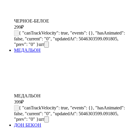
ЧЕРНОЕ-БЕЛОЕ
299
₽
{ "canTrackVelocity": true, "events": {}, "hasAnimated":
false, "current": "0", "updatedAt": 5046303599.091805,
"prev": "0" }
шт
МЕДАЛЬОН
МЕДАЛЬОН
399
₽
{ "canTrackVelocity": true, "events": {}, "hasAnimated":
false, "current": "0", "updatedAt": 5046303599.091805,
"prev": "0" }
шт
ДОН БЕКОН