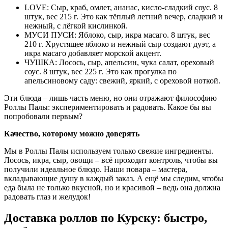
LOVE: Сыр, краб, омлет, ананас, кисло-сладкий соус. 8
штук, вес 215 г. Это как тёплый летний вечер, сладкий и
нежный, с лёгкой кислинкой.
МУСИ ПУСИ: Яблоко, сыр, икра масаго. 8 штук, вес
210 г. Хрустящее яблоко и нежный сыр создают дуэт, а
икра масаго добавляет морской акцент.
ЧУШКА: Лосось, сыр, апельсин, чука салат, ореховый
соус. 8 штук, вес 225 г. Это как прогулка по
апельсиновому саду: свежий, яркий, с ореховой ноткой.
Эти блюда – лишь часть меню, но они отражают философию
Роллы Палы: экспериментировать и радовать. Какое бы вы
попробовали первым?
Качество, которому можно доверять
Мы в Роллы Палы используем только свежие ингредиенты.
Лосось, икра, сыр, овощи – всё проходит контроль, чтобы вы
получили идеальное блюдо. Наши повара – мастера,
вкладывающие душу в каждый заказ. А ещё мы следим, чтобы
еда была не только вкусной, но и красивой – ведь она должна
радовать глаз и желудок!
Доставка роллов по Курску: быстро,