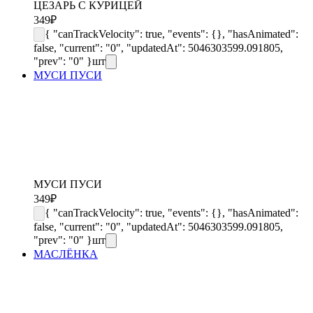
ЦЕЗАРЬ С КУРИЦЕЙ
349
₽
{ "canTrackVelocity": true, "events": {}, "hasAnimated":
false, "current": "0", "updatedAt": 5046303599.091805,
"prev": "0" }
шт
МУСИ ПУСИ
МУСИ ПУСИ
349
₽
{ "canTrackVelocity": true, "events": {}, "hasAnimated":
false, "current": "0", "updatedAt": 5046303599.091805,
"prev": "0" }
шт
МАСЛЁНКА