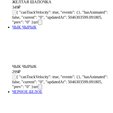
ЖЕЛТАЯ ШАПОЧКА
349
₽
{ "canTrackVelocity": true, "events": {}, "hasAnimated":
false, "current": "0", "updatedAt": 5046303599.091805,
"prev": "0" }
шт
ЧЫК ЧЫРЫК
ЧЫК ЧЫРЫК
299
₽
{ "canTrackVelocity": true, "events": {}, "hasAnimated":
false, "current": "0", "updatedAt": 5046303599.091805,
"prev": "0" }
шт
ЧЕРНОЕ-БЕЛОЕ