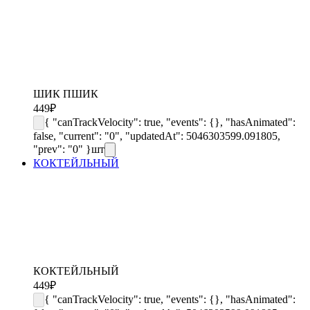
ШИК ПШИК
449
₽
{ "canTrackVelocity": true, "events": {}, "hasAnimated":
false, "current": "0", "updatedAt": 5046303599.091805,
"prev": "0" }
шт
КОКТЕЙЛЬНЫЙ
КОКТЕЙЛЬНЫЙ
449
₽
{ "canTrackVelocity": true, "events": {}, "hasAnimated":