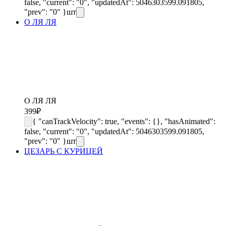
false, "current": "0", "updatedAt": 5046303599.091805,
"prev": "0" }
шт
О ЛЯ ЛЯ
О ЛЯ ЛЯ
399
₽
{ "canTrackVelocity": true, "events": {}, "hasAnimated":
false, "current": "0", "updatedAt": 5046303599.091805,
"prev": "0" }
шт
ЦЕЗАРЬ С КУРИЦЕЙ