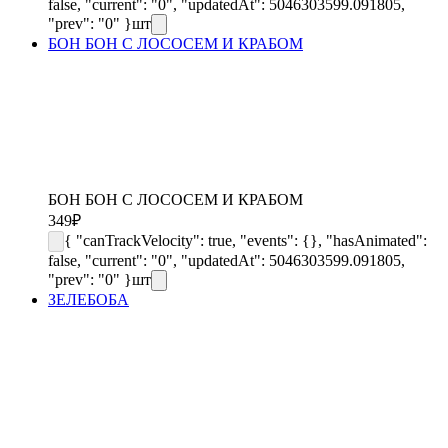
false, "current": "0", "updatedAt": 5046303599.091805,
"prev": "0" }
шт
БОН БОН С ЛОСОСЕМ И КРАБОМ
БОН БОН С ЛОСОСЕМ И КРАБОМ
349
₽
{ "canTrackVelocity": true, "events": {}, "hasAnimated":
false, "current": "0", "updatedAt": 5046303599.091805,
"prev": "0" }
шт
ЗЕЛЕБОБА