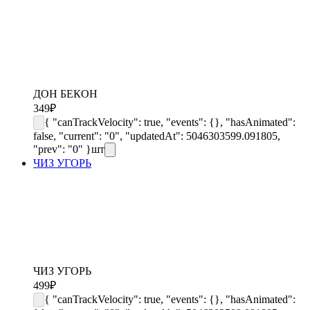
ДОН БЕКОН
349
₽
{ "canTrackVelocity": true, "events": {}, "hasAnimated":
false, "current": "0", "updatedAt": 5046303599.091805,
"prev": "0" }
шт
ЧИЗ УГОРЬ
ЧИЗ УГОРЬ
499
₽
{ "canTrackVelocity": true, "events": {}, "hasAnimated":