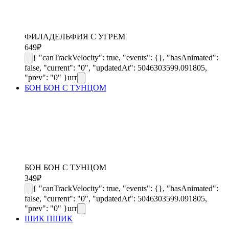
ФИЛАДЕЛЬФИЯ С УГРЕМ
649
₽
{ "canTrackVelocity": true, "events": {}, "hasAnimated":
false, "current": "0", "updatedAt": 5046303599.091805,
"prev": "0" }
шт
БОН БОН С ТУНЦОМ
БОН БОН С ТУНЦОМ
349
₽
{ "canTrackVelocity": true, "events": {}, "hasAnimated":
false, "current": "0", "updatedAt": 5046303599.091805,
"prev": "0" }
шт
ШИК ПШИК