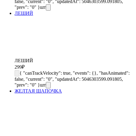
false, "current": "0", "updatedAt": 5046303599.091805,
"prev": "0" }
шт
ЛЕШИЙ
ЛЕШИЙ
299
₽
{ "canTrackVelocity": true, "events": {}, "hasAnimated":
false, "current": "0", "updatedAt": 5046303599.091805,
"prev": "0" }
шт
ЖЕЛТАЯ ШАПОЧКА